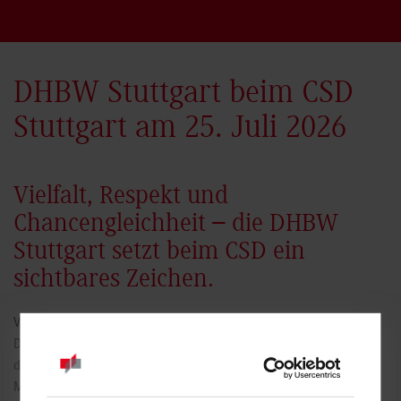
DHBW Stuttgart beim CSD
Stuttgart am 25. Juli 2026
Vielfalt, Respekt und
Chancengleichheit – die DHBW
Stuttgart setzt beim CSD ein
sichtbares Zeichen.
Vielfalt, Respekt und Chancengleichheit sind zentrale Werte der
Dualen Hochschule Baden-Württemberg und prägen das Studium,
die Zusammenarbeit mit unseren Dualen Partnern und das
Miteinander auf dem Campus. Der Christopher Street Day (CSD)