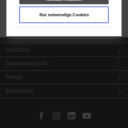
Teilnehmerinnen und Teilnehmern des Workshops hatten dort
die Gelegenheit, aktuelle Experimente im Rahmen einer User
Nur notwendige Cookies
Study durchführen und sich ausgiebig zu den gemeinsamen
Lehr- und Forschungsthemen auszutauschen.
Quicklinks
Informationen für
Portale
Kontaktinfo
facebook
instagram
linkedin
youtube