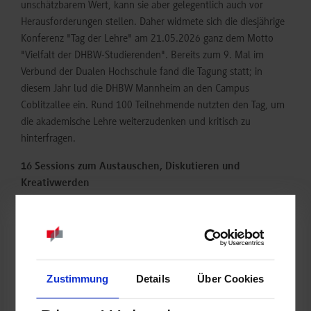
unschätzbarem Wert, kann sie aber gelegentlich auch vor
Herausforderungen stellen. Daher widmete sich die diesjährige
Konferenz "Tag der Lehre" am 21.05.2026 ganz dem Motto
"Vielfalt der DHBW-Studierenden". Bereits zum 9. Mal im
Verbund der Dualen Hochschule fand die Tagung statt; in
diesem Jahr lud die DHBW Mannheim an den Campus
Coblitzallee ein. Rund 100 Teilnehmende nutzten den Tag, um
die akademische Lehre weiterzudenken und kritisch zu
hinterfragen.
16 Sessions zum Austauschen, Diskutieren und
Kreativwerden
Eröffnet wurde die Konferenz durch die Präsidentin der DHBW,
Prof. Dr. Martina Klärle. Anschließend rundeten Prof. Dr. Jörg
Baumgart (Rektor der DHBW Mannheim) sowie Prof. Dr. Doris
Nitsche-Ruhland (Vizepräsidentin für Studium und Lehre) die
Begrüßung ab. Durch den Konferenztag führte Prof. Dr. Sabine
Zustimmung
Details
Über Cookies
Möbs, die das Wort direkt an den Keynote-Speaker Prof. Dr.
Raymond Bimazubute übergab. Dieser stimmte das Plenum mit