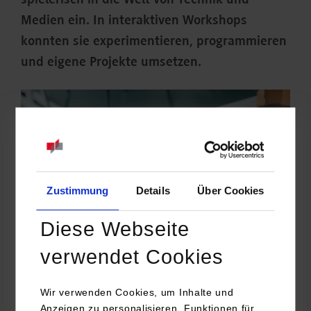
spielerisch in die Welt von Technik und
Medien ein. In interaktiven Workshops
konnten sie experimentieren, programmieren
und eigene Projekte umsetzen.
Zustimmung
Details
Über Cookies
Diese Webseite
verwendet Cookies
Wir verwenden Cookies, um Inhalte und
Wie entsteht Begeisterung für Technik und Medien? Oft genau
Anzeigen zu personalisieren, Funktionen für
dann, wenn Kinder selbst tüfteln, ausprobieren und erleben,