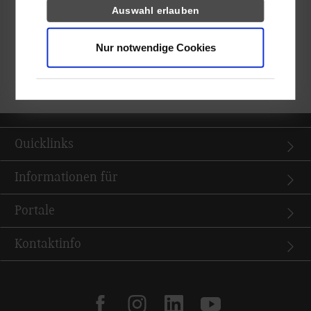
Auswahl erlauben
diesen Tag mit so viel Engagement begleitet haben.
Nur notwendige Cookies
Weitere Fotos finden Sie in
unserem LinkedIn-Beitrag
.
Quicklinks
Informationen für
Portale
Kontaktinfo
facebook
instagram
linkedin
youtube