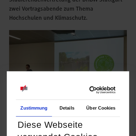
Studierendenvertretung der DHBW Stuttgart
zwei Vortragsabende zum Thema
Hochschulen und Klimaschutz.
Zustimmung
Details
Über Cookies
Den Auftakt machte am 8. Mai Dr. Ingo Kerkamm von den
Diese Webseite
Scientists for Future. Er sprach über den wissenschaftlichen
Stand zur Klimakrise und die notwendigen Lösungen. Dabei