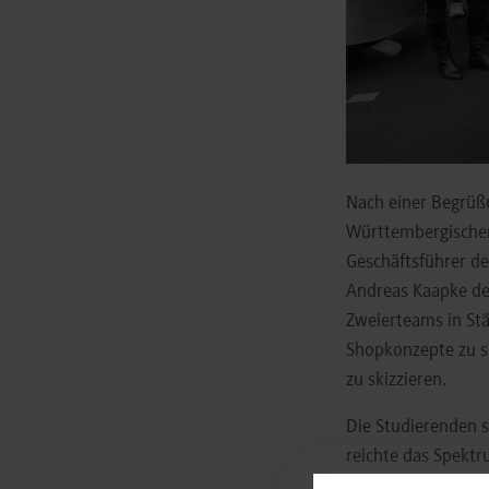
Nach einer Begrüß
Württembergischen
Geschäftsführer de
Andreas Kaapke de
Zweierteams in Stä
Shopkonzepte zu s
zu skizzieren.
Die Studierenden s
reichte das Spektr
Ladeneinrichtungen