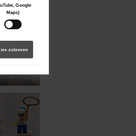
uTube, Google
Maps)
ersion for:
ies zulassen
ersion for: