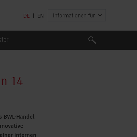
Informationen für
DE
|
EN
Suche
sfer
Suche
in 14
gs BWL-Handel
nnovative
einer internen