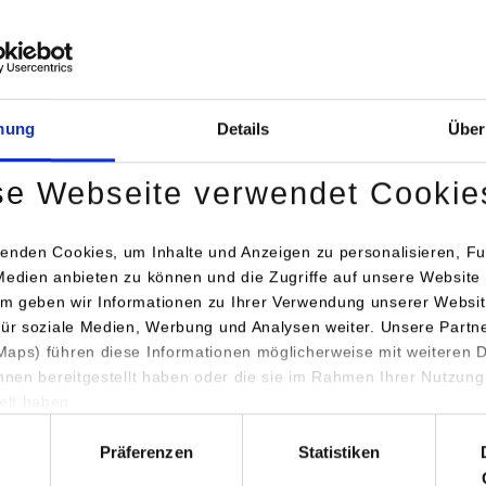
peziellen Rabattaktionen oder Events im Verkaufsraum. Anschließ
e Ergebnisse zu diskutieren. Die Bekanntgabe der drei besten Te
folgt bei einem Summit am 25. und 26. April 2023.
mung
Details
Über
ch begeistert von den Eindrücken und Ideen der Studierenden. Ber
 2 die Ergebnisse der Studierenden auf der Internationalen Led
se Webseite verwendet Cookie
likum vor.
enden Cookies, um Inhalte und Anzeigen zu personalisieren, Fu
 for:
Show larger version for:
Show larger v
Medien anbieten zu können und die Zugriffe auf unsere Website 
m geben wir Informationen zu Ihrer Verwendung unserer Websit
für soziale Medien, Werbung und Analysen weiter. Unsere Partn
aps) führen diese Informationen möglicherweise mit weiteren
ihnen bereitgestellt haben oder die sie im Rahmen Ihrer Nutzung
lt haben.
hl
 for:
Show larger version for:
Show larger v
Präferenzen
Statistiken