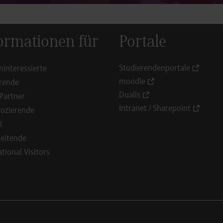
ormationen für
Portale
Studierendenportale
ninteressierte
moodle
rende
Dualis
Partner
Intranet / Sharepoint
ozierende
i
eitende
ational Visitors