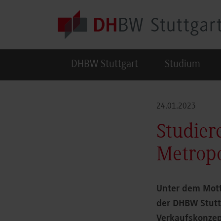
Skip to main content
DHBW Stuttgart
Studium
24.01.2023
Studier
Metrop
Unter dem Mott
der DHBW Stutt
Verkaufskonzep