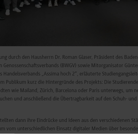
ung durch den Hausherrn Dr. Roman Glaser, Präsident des Baden
 Genossenschaftsverbands (BWGV) sowie Mitorganisator Günter
s Handelsverbands „Assima hoch 2“, erläuterte Studiengangsleite
m Publikum kurz die Hintergründe des Projekts: Die Studierend
dten wie Mailand, Zürich, Barcelona oder Paris unterwegs, um n
uchen und anschließend die Übertragbarkeit auf den Schuh- un
tellten dann ihre Eindrücke und Ideen aus den verschiedenen Stä
um vom unterschiedlichen Einsatz digitaler Medien über besonde
 und -präsentationen oder unterteilte Ladenflächen für beispie