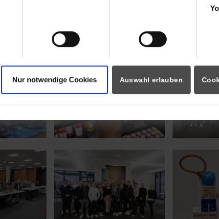
Yo
 for:
Show larger version for:
Show larger v
Nur notwendige Cookies
Auswahl erlauben
Cook
 for:
Show larger version for:
Show larger v