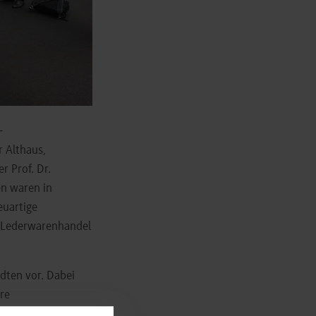
-
 Althaus,
r Prof. Dr.
en waren in
euartige
d Lederwarenhandel
dten vor. Dabei
re
lsweise gebrauchte