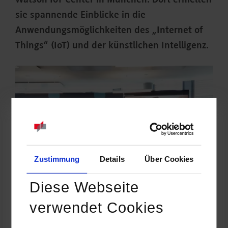
Watson IoT Center in München. Dort erhielten
sie spannende Einblicke in die
Anwendungsmöglichkeiten des „Internet of
Things“ (IoT) und der künstlichen Intelligenz.
Zustimmung
Details
Über Cookies
Diese Webseite
verwendet Cookies
Die Studierenden der Studienrichtung BWL-
Dienstleistungsmanagement mit dem Schwerpunkt Consulting