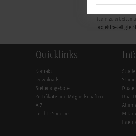
Sinne eines sozial
schaffen. Gemeins
Team zu arbeiten u
projektbeteiligte S
Quicklinks
Inf
Kontakt
Studie
Downloads
Studie
Stellenangebote
Duale 
Zertifikate und Mitgliedschaften
Dual D
A-Z
Alumn
Leichte Sprache
Mitarb
Intern