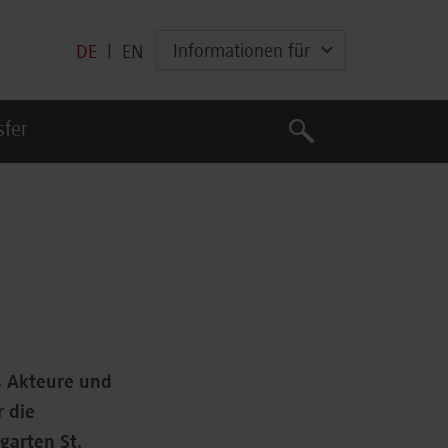
Informationen für
DE
|
EN
Suche
sfer
Suche
s Akteure und
 die
garten St.