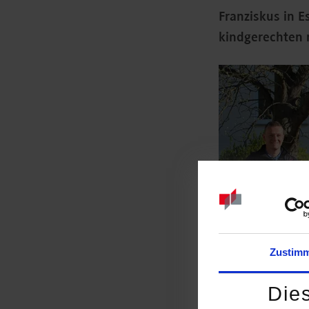
Franziskus in E
kindgerechten 
Zustim
Die