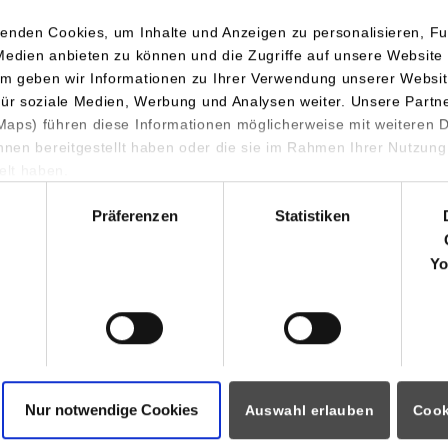
enden Cookies, um Inhalte und Anzeigen zu personalisieren, Fu
Medien anbieten zu können und die Zugriffe auf unsere Website 
m geben wir Informationen zu Ihrer Verwendung unserer Websit
für soziale Medien, Werbung und Analysen weiter. Unsere Partn
aps) führen diese Informationen möglicherweise mit weiteren
ihnen bereitgestellt haben oder die sie im Rahmen Ihrer Nutzung
 stand die Grundierung der Außenfassade auf dem Plan. Neugieri
lt haben.
en dabei immer wieder durch die mit Folie abgehängten Fenster.
hl
n Regina Frohna freut sich: „Das ist wie ein Sechser im Lotto, da
Präferenzen
Statistiken
Yo
Knittel, Studiengangsleiter BWL-Handwerk an der DHBW Stuttgart,
ch. Knittel bestätigt, dass dies für die Studierenden in vielerlei 
: „Dual studieren heißt, neben der Theorie auch die Praxis zu be
ür diesen Kindergarten wird nicht nur am konkreten Projekt die
ndern auch die Sozialkompetenz im Rahmen des Studiums gestärk
Nur notwendige Cookies
Auswahl erlauben
Cook
den zeigen sich sehr zufrieden. „Es freut uns, unser handwerkli