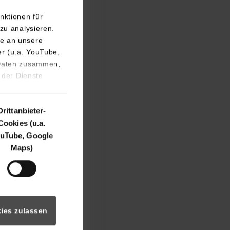
nktionen für
zu analysieren.
e an unsere
er (u.a. YouTube,
 Daten zusammen,
 der Dienste
ge kleine
ss uns diese Aktion
Drittanbieter-
Cookies (u.a.
uTube, Google
 zeichnet für die
Maps)
Hinsicht einen
herrschen. Durch
 Praxis
t.“
ies zulassen
ches Können im