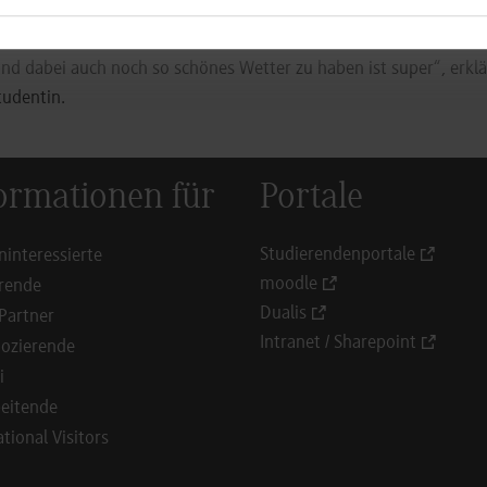
en Zwecks einsetzen zu können – den Kindern ein farbiges und s
am mit unseren Kommilitonen und Dozenten außerhalb des Vorl
nd dabei auch noch so schönes Wetter zu haben ist super“, erklä
tudentin.
ormationen für
Portale
Studierendenportale
ninteressierte
moodle
rende
Dualis
Partner
Intranet / Sharepoint
ozierende
i
eitende
ational Visitors