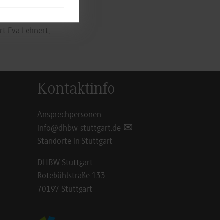
chönes Umfeld zu
esungssaales im
rt Eva Lehnert,
Kontaktinfo
Ansprechpersonen
info@dhbw-stuttgart.de
Standorte in Stuttgart
DHBW Stuttgart
Rotebühlstraße 133
70197 Stuttgart