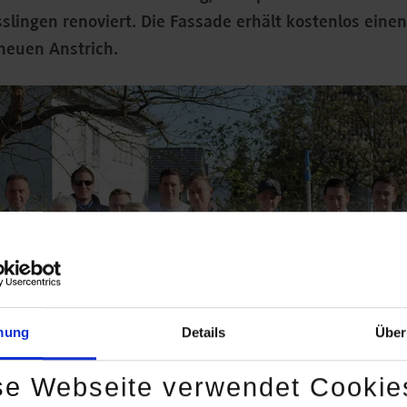
sslingen renoviert. Die Fassade erhält kostenlos eine
neuen Anstrich.
mung
Details
Über
se Webseite verwendet Cookie