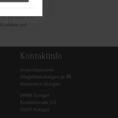
tart-ups Chancen
 weitere Station
a die Exkursion zum
KI erleben und
Kontaktinfo
Ansprechpersonen
info@dhbw-stuttgart.de
Standorte in Stuttgart
DHBW Stuttgart
Rotebühlstraße 133
70197 Stuttgart