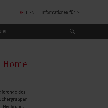
Informationen für
DE
|
EN
Suche
sfer
Suche
l Home
udierende des
suchergruppen
n Heilbronn.