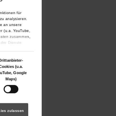
nktionen für
zu analysieren.
e an unsere
l hat, zu einem
er (u.a. YouTube,
ganz Europa zu
 Daten zusammen,
echnologie
 der Dienste
im globalen
bronn bietet dafür
Drittanbieter-
Cookies (u.a.
uTube, Google
. Martin Lang,
Maps)
Kontakt zu kommen
en und interaktive
en und dafür
Möglichkeiten der
ies zulassen
e Studierenden