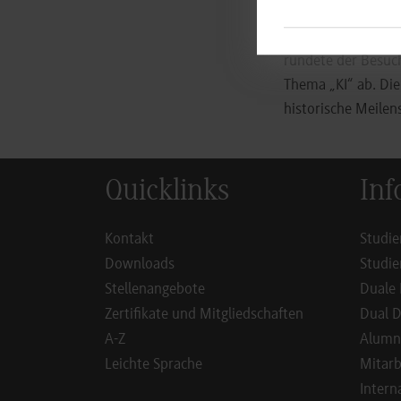
konnten hierbei e
bietet, an KI-Lösu
rundete der Besuch
Thema „KI“ ab. Di
historische Meilens
Quicklinks
Inf
Kontakt
Studie
Downloads
Studie
Stellenangebote
Duale 
Zertifikate und Mitgliedschaften
Dual D
A-Z
Alumn
Leichte Sprache
Mitarb
Intern