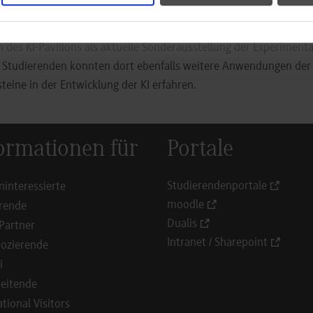
inen Eindruck gewinnen, inwieweit IPAI auch Unternehmen und S
ngen kollaborativ zusammenzuarbeiten und sich zu vernetzen. Als
 des KI-Pavillons als aktuelle Sonderausstellung der Experiment
e Studierenden konnten dort ebenfalls weitere Anwendungen der 
teine in der Entwicklung der KI erfahren.
ormationen für
Portale
Studierendenportale
ninteressierte
moodle
rende
Dualis
Partner
Intranet / Sharepoint
ozierende
i
eitende
ational Visitors