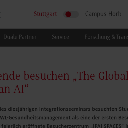
Stuttgart
Campus Horb
Duale Partner
Service
Forschung & Tran
ende besuchen „The Globa
an AI“
 des diesjährigen Integrationsseminars besuchten St
BWL-Gesundheitsmanagement als eine der ersten Be
 feierlich eröffnete Besucherzentrum „IPAI SPACES“ i