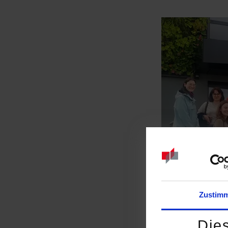
Zustim
Die