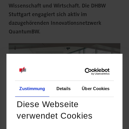
Wissenschaft und Wirtschaft. Die DHBW
Stuttgart engagiert sich aktiv im
dazugehörenden Innovationsnetzwerk
QuantumBW.
Zustimmung
Details
Über Cookies
Diese Webseite
verwendet Cookies
Der erste QuantumBW Summit versammelte Wissenschaft,