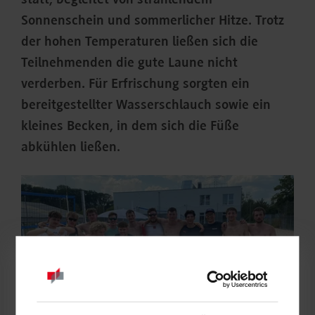
statt, begleitet von strahlendem
Sonnenschein und sommerlicher Hitze. Trotz
der hohen Temperaturen ließen sich die
Teilnehmenden die gute Laune nicht
verderben. Für Erfrischung sorgten ein
bereitgestellter Wasserschlauch sowie ein
kleines Becken, in dem sich die Füße
abkühlen ließen.