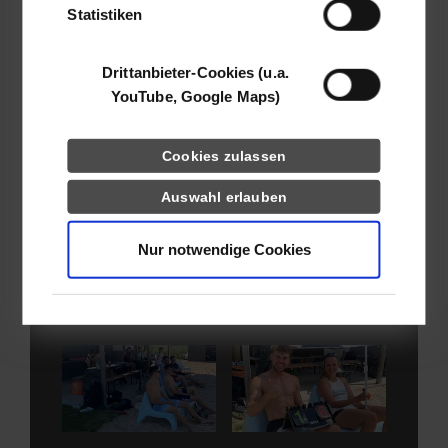
Statistiken
untereinander nicht zu kurz. Auch im kommenden Jahr plant
das Hochschulsport-Team wieder ein Beachvolleyball-Turnier.
Drittanbieter-Cookies (u.a.
YouTube, Google Maps)
Show larger version
Show larger version
Cookies zulassen
Auswahl erlauben
Show larger version
Show larger version
Nur notwendige Cookies
Show larger version
Show larger version