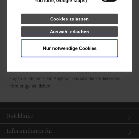
YouTube, Google Maps)
zunächst die Grundlagen ihrer Prüfmethoden, die dazu
notwendigen manuellen Labortätigkeiten sowie die vielfältigen
Cookies zulassen
Möglichkeiten der digitalen Prozessunterstützung, die der
Einsatz von QR-Codes in Kombination mit ihrem LIMS-System
Auswahl erlauben
bietet. Entscheidend für den Erfolg, so wurde betont, seien
aber auch motivierte Mitarbeitende, die bei der digitalen
Nur notwendige Cookies
Transformation aktiv mitwirken.
Abschließend bot sich die Möglichkeit, mit weiteren
Unternehmensvertreter*innen ins Gespräch zu kommen und
Fragen zu stellen – Ein Angebot, das sich die Studierenden
nicht entgehen ließen.
Quicklinks
Informationen für