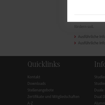
Solche praxisnahen
Industrie 4.0 die 
standortübergreif
zwischen den Stud
fördern soll.
Ausführliche In
Ausführliche In
Quicklinks
Inf
Kontakt
Studie
Downloads
Studie
Stellenangebote
Duale 
Zertifikate und Mitgliedschaften
Dual D
A-Z
Alumn