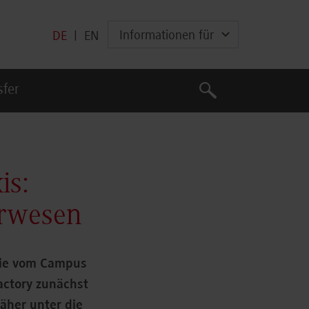
Informationen für
DE
|
EN
Suche
sfer
Suche
is:
urwesen
wie vom Campus
actory zunächst
äher unter die