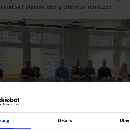
 und sich standortübergreifend zu vernetzen.
mung
Details
Über