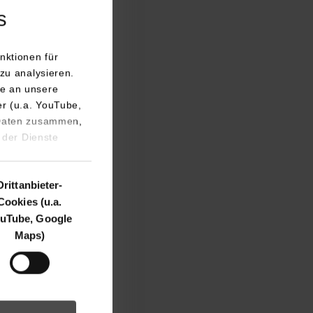
s
nktionen für
zu analysieren.
ng. Joachim
e an unsere
er (u.a. YouTube,
st an der Fakultät
 Daten zusammen,
die Dozenten
 der Dienste
etzung von
Drittanbieter-
r Center
Cookies (u.a.
ierte
uTube, Google
r vollständigen
Maps)
rde ein breites
d was die