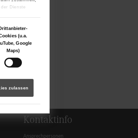
el, welches am
 der Dienste
nnen und Schüler
nternehmen und
Drittanbieter-
 Tag mit
Cookies (u.a.
uTube, Google
Maps)
.dhbw-stuttgart.de/
ern@dhbw-
ies zulassen
Kontaktinfo
Ansprechpersonen