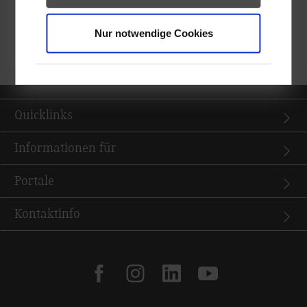
sowie die Bereiche Forschung, Innovation und Transfer.
Nur notwendige Cookies
Wir gratulieren Ramona Lucy Henle herzlich zu diesem Erfolg.
Quicklinks
Informationen für
Portale
Kontaktinfo
facebook
instagram
linkedin
youtube