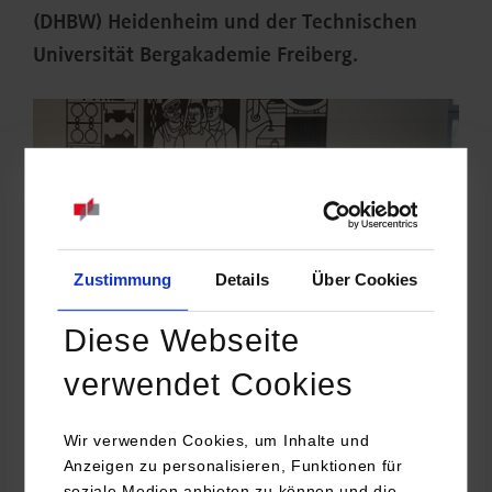
(DHBW) Heidenheim und der Technischen
Universität Bergakademie Freiberg.
Zustimmung
Details
Über Cookies
Diese Webseite
verwendet Cookies
An der DHBW betreute Prof. Dr. Gerrit Nandi, DHBW
Wir verwenden Cookies, um Inhalte und
Heidenheim, das Promotionsvorhaben. Erstbetreuer war Prof.
Anzeigen zu personalisieren, Funktionen für
Dr.-Ing. Ulrich Prahl von der TU Bergakademie Freiberg.
soziale Medien anbieten zu können und die