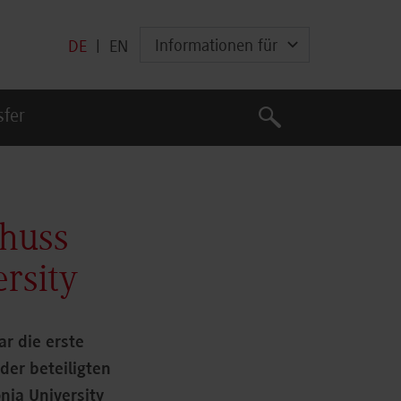
Informationen für
DE
|
EN
Suche
sfer
Suche
chuss
ersity
r die erste
der beteiligten
nia University