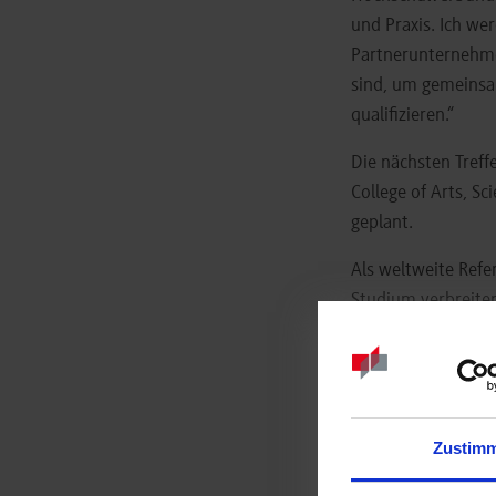
und Praxis. Ich we
Partnerunternehme
sind, um gemeinsam
qualifizieren.“
Die nächsten Treff
College of Arts, S
geplant.
Als weltweite Refe
Studium verbreiten
Lehre, Forschung, 
Dekarbonisierung u
Mit der Programml
Union strategische 
Zustim
Durch ein nationa