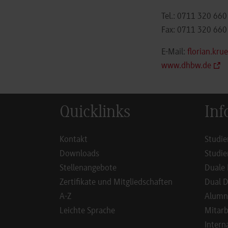
Tel.: 0711 320 660
Fax: 0711 320 660 
E-Mail:
florian.kr
www.dhbw.de
Quicklinks
Inf
Kontakt
Studie
Downloads
Studie
Stellenangebote
Duale 
Zertifikate und Mitgliedschaften
Dual D
A-Z
Alumn
Leichte Sprache
Mitarb
Intern