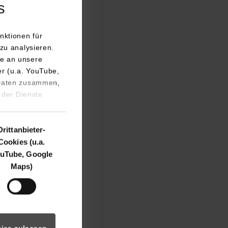
s
ahresbeginn
ale Hochschule
nktionen für
 für Bildung und
zu analysieren.
as Ministerium für
e an unsere
falls bei der
er (u.a. YouTube,
 Daten zusammen,
 der Dienste
nland. Neben der
n dem Verbund an:
garn), FH Savonia
Drittanbieter-
f Arts, Science
Cookies (u.a.
uTube, Google
School of Advanced
Maps)