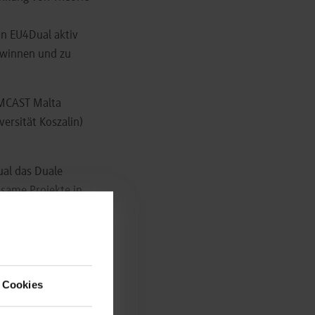
n EU4Dual aktiv
ewinnen und zu
 (MCAST Malta
ersität Koszalin)
ual das Duale
nsame Projekte in
orderungen wie
 Europäische
Allianz.
 Cookies
ausgewählten