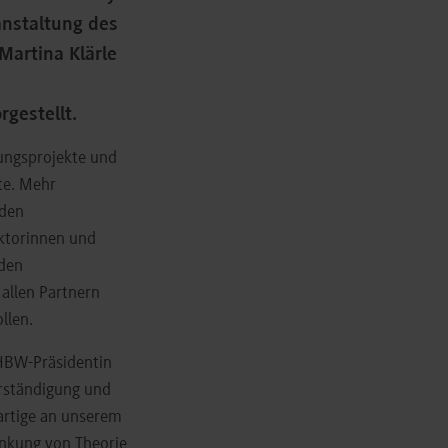
ranstaltung des
Martina Klärle
gestellt.
ungsprojekte und
te. Mehr
 den
ektorinnen und
 den
allen Partnern
llen.
DHBW-Präsidentin
erständigung und
artige an unserem
änkung von Theorie