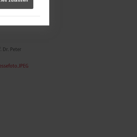
ies zulassen
. Dr. Peter
essefoto.JPEG