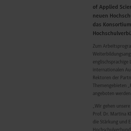
of Applied Scie
neuen Hochschu
das Konsortium
Hochschulverbü
Zum Arbeitsprogr
Weiterbildungsange
englischsprachige
internationalen Au
Rektoren der Part
Themengebieten „F
angeboten werden 
„Wir gehen unsere 
Prof. Dr. Martina 
die Stärkung und E
Hochschulverbund 