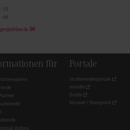
 - 55
- 66
ueger@dhbw.de
ormationen für
Portale
Studierendenportale
ninteressierte
moodle
rende
Dualis
Partner
Intranet / Sharepoint
ozierende
i
eitende
ational Visitors