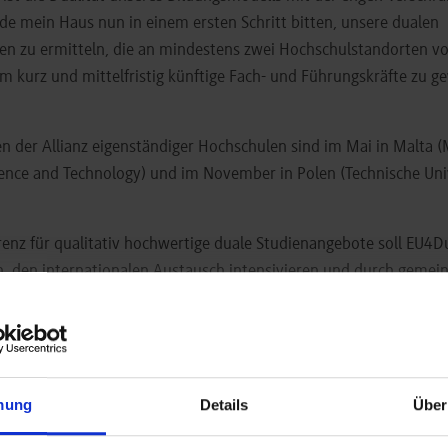
rde mein Haus nun in einem ersten Schritt bitten, unsere dualen
n zu ermitteln, die an mindestens zwei Hochschulstandorten vo
 kurz und mittelfristig künftige Fach- und Führungskräfte zu g
en der Allianz eigenständiger Hochschulen sind im Mai in Malta
cience and Technology) und im November in Polen (Technische Univ
renz für qualitativ hochwertige duale Studienangebote soll EU4D
, den internationalen Austausch intensivieren und durch gemei
Weiterbildung und Transfer dabei helfen, Europas große Herausf
nd Digitalisierung zu bewältigen.
inie „European Universities“ im Erasmus+-Programm fördert die
Partnerschaften für vier Jahre mit bis zu 14,4 Millionen Euro pro 
mung
Details
Über
les Begleitprogramm unterstützt auch der DAAD die von der EU 