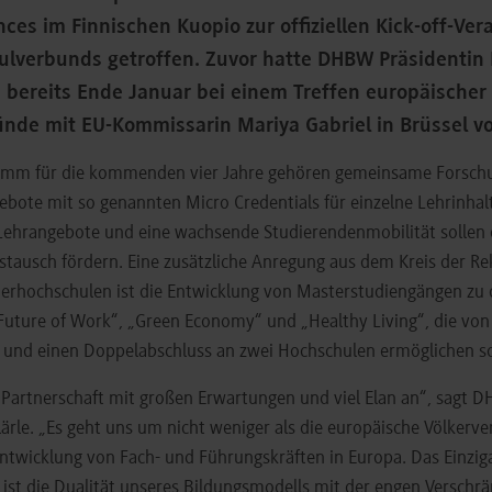
nces im Finnischen Kuopio zur offiziellen Kick-off-Ve
lverbunds getroffen. Zuvor hatte DHBW Präsidentin 
 bereits Ende Januar bei einem Treffen europäischer
nde mit EU-Kommissarin Mariya Gabriel in Brüssel vor
amm für die kommenden vier Jahre gehören gemeinsame Forsch
bote mit so genannten Micro Credentials für einzelne Lehrinhal
 Lehrangebote und eine wachsende Studierendenmobilität sollen
stausch fördern. Eine zusätzliche Anregung aus dem Kreis der R
nerhochschulen ist die Entwicklung von Masterstudiengängen zu
uture of Work“, „Green Economy“ und „Healthy Living“, die von 
und einen Doppelabschluss an zwei Hochschulen ermöglichen so
Partnerschaft mit großen Erwartungen und viel Elan an“, sagt 
Klärle. „Es geht uns um nicht weniger als die europäische Völkerv
ntwicklung von Fach- und Führungskräften in Europa. Das Einzig
ist die Dualität unseres Bildungsmodells mit der engen Verschr