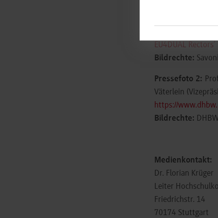
European Universi
Pressefoto 1:
EU4DUAL Rectors’ C
Bildrechte:
Savoni
Pressefoto 2:
Prof
Väterlein (Vizeprä
https://www.dhbw
Bildrechte:
DHB
Medienkontakt:
Dr. Florian Krüger
Leiter Hochschul
Friedrichstr. 14
70174 Stuttgart