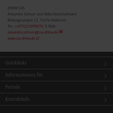
DHBW CAS
Alexandra Schnurr und Heike Denscheilmann
Bildungscampus 13, 74076 Heilbronn
Tel.:
+4971313898070
, E-Mail:
alexandra.schnurr@cas.dhbw.de
www.cas.dhbw.de
Quicklinks
Informationen für
Portale
Kontaktinfo