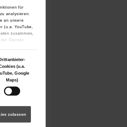
nktionen für
zu analysieren.
e an unsere
er (u.a. YouTube,
 Daten zusammen,
 der Dienste
erinnen und -
Drittanbieter-
erblick über die
Cookies (u.a.
tzen können und
uTube, Google
nisse zu erzielen.
Maps)
Master-Niveau
en und -
wirtschaftslehre
ies zulassen
ium individuell
rocess