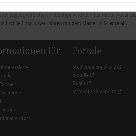
nsulting, IT-Servicemanagement, Information Security oder Data
Studiengang wird standortübergreifend vom Center for Advanced
d schließt nach zwei Jahren mit dem Master of Science ab.
ormationen für
Portale
Studierendenportale
ninteressierte
moodle
rende
Dualis
Partner
Intranet / Sharepoint
ozierende
i
eitende
ational Visitors