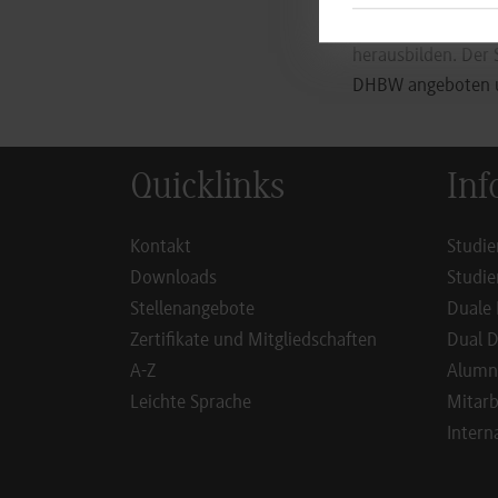
Management, IT-Co
herausbilden. Der 
DHBW angeboten un
Quicklinks
Inf
Kontakt
Studie
Downloads
Studie
Stellenangebote
Duale 
Zertifikate und Mitgliedschaften
Dual D
A-Z
Alumn
Leichte Sprache
Mitarb
Intern