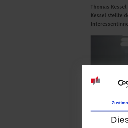
Thomas Kessel u
Kessel stellte 
Interessentinn
Zustim
Die