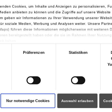
enden Cookies, um Inhalte und Anzeigen zu personalisieren, Fu
Medien anbieten zu können und die Zugriffe auf unsere Website 
m geben wir Informationen zu Ihrer Verwendung unserer Websit
für soziale Medien, Werbung und Analysen weiter. Unsere Partn
aps) führen diese Informationen möglicherweise mit weiteren
ihnen bereitgestellt haben oder die sie im Rahmen Ihrer Nutzung
lt haben.
d diverser werden die Sachverhalte, die Wirtschaftsinformatik
hl
Präferenzen
Statistiken
den und durch IT-Systeme unterstützen sollen. Sie müssen den Üb
ewahren, die informationstechnologischen Möglichkeiten abschä
Yo
prache jeder beteiligten Abteilung sprechen, um gemeinsame Ergeb
ne Projektleitung übernimmt, ist daher auf Expertenwissen auf 
Herr Kessel.
rende Studiengang richtet sich neben den Bachelor-Absolventinn
rtschaftsinformatik auch an die der Informatik und der Betriebs
Nur notwendige Cookies
Auswahl erlauben
Cook
achrichtungen. Das Setzen inhaltlicher Schwerpunkte ist im Stud
f lassen sich die Profile Enterprise Software Systems, Business P