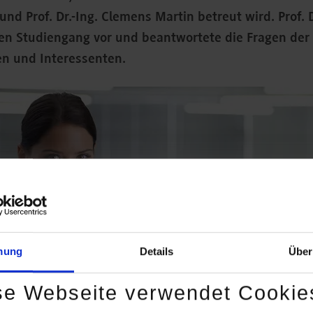
nd Prof. Dr.-Ing. Clemens Martin betreut wird. Prof.
den Studiengang vor und beantwortete die Fragen der
en und Interessenten.
mung
Details
Über
se Webseite verwendet Cookie