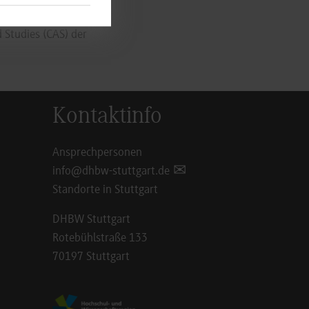
 Science
 Studies (CAS) der
Kontaktinfo
Ansprechpersonen
info@dhbw-stuttgart.de
Standorte in Stuttgart
DHBW Stuttgart
Rotebühlstraße 133
70197 Stuttgart