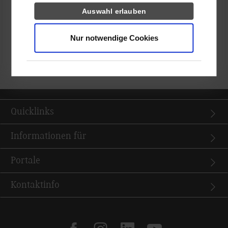
Die Professor*innen und Mitarbeitenden des INDIS sind
Auswahl erlauben
gespannt auf die Ergebnisse und werden die Studierenden in
den nächsten Monaten auf ihrem Weg begleiten.
Nur notwendige Cookies
Zu den sieben ausgewählten Challenges im Überblick:
INDIS-
Challenges
Quicklinks
Informationen für
Portale
Kontaktinfo