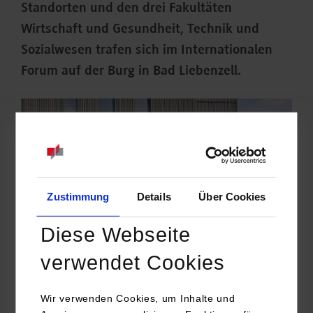
Standorten und den drei Fakultäten
Wirtschaft und Gesundheit, Technik und
Sozialwesen trafen sich im Internationalen
Forum auf der Burg in Bad Liebenzell.
Zustimmung
Details
Über Cookies
Diese Webseite
verwendet Cookies
Wir verwenden Cookies, um Inhalte und
Das Kick-off-Event bot den Studierenden die Möglichkeit, sich