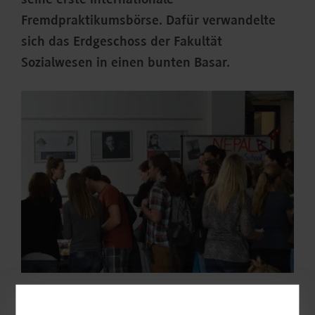
seine erste internationale
Fremdpraktikumsbörse. Dafür verwandelte
sich das Erdgeschoss der Fakultät
Sozialwesen in einen bunten Basar.
Zahlreiche Studierende, die das vergangene Semester im
Ausland verbracht hatten, stellten ihr Gastland und ihre