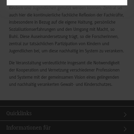
verschiedene Materialien vor, die in der Zusammenarbeit mit
Kindern und Jugendlichen genutzt werden können. Zentral sei
auch hier die kontinuierliche fachliche Reflexion der Fachkräfte,
insbesondere in Bezug auf die eigene Haltung, persönliche
Sozialisationserfahrungen und den Umgang mit Macht, so
Buhl. Diese Auseinandersetzung trägt, so die Forscherinnen,
zentral zur tatsächlichen Partizipation von Kindern und
Jugendlichen bei, um diese nachhaltig im System zu verankern.
Die Veranstaltung verdeutlichte insgesamt die Notwendigkeit
der Kooperation und Vernetzung verschiedener Professionen
und Systeme mit der gemeinsamen Vision eines gelingenden
und nachhaltig verankerten Gewalt- und Kinderschutzes.
Quicklinks
Informationen für