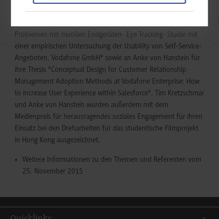
Kretzschmar für seine Thesis "Analyse der Nutzung von Self-
Service- Angeboten von Mobilfunktbetreibern bei technischen
Problemen mit mobilen Endgeräten- Eye Tracking- Studie mit
einer empirischen Untersuchung der Usability von Self-Service-
Angeboten, Vodafone GmbH" sowie an Anke von Hanstein für
ihre Thesis "Conceptual Design for Customer Relationship
Management Adoption Methods at Vodafone Enterprise: How
to increase User Experience within Salesforce". Tim Kretzschmar
und Anke von Hanstein wurden außerdem mit dem
Medienpreis für herausragendes soziales Engagement für ihren
Einsatz bei den Dreharbeiten für das studentische Filmprojekt
in Hong Kong ausgezeichnet.
Weitere Informationen zu den Themen und Referenten vom
25. November 2015
Quicklinks