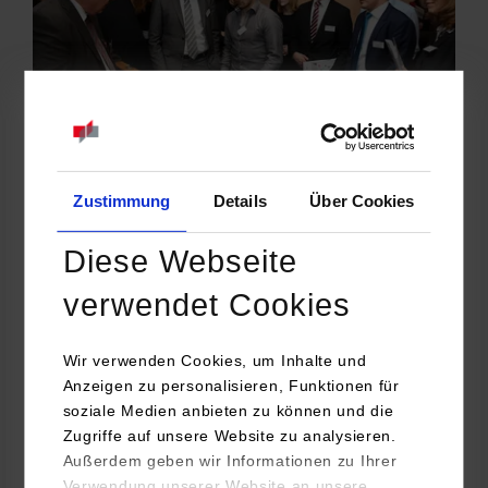
Zustimmung
Details
Über Cookies
Geboten waren hochkarätige Vorträge von fünf
außergewöhnlichen Referenten. Die Themen reichten von
Diese Webseite
intelligenter, vernetzter Kommunikation und deren Einfluss auf
verwendet Cookies
die Digitalisierung der Geschäftsmodelle über „smarte
Vernetzung im Jahr 2020“, „die Zukunft von Smart Home“,
„Innovationen von heute für die Straßen von morgen“ bis hin
Wir verwenden Cookies, um Inhalte und
zu Verschlüsselungstechniken und Datenspionage. Daneben
Anzeigen zu personalisieren, Funktionen für
wurden beispielsweise verschiedene Business-Cases mit der
soziale Medien anbieten zu können und die
originalen Verschlüsselungsmaschine ENIGMA live präsentiert
Zugriffe auf unsere Website zu analysieren.
Außerdem geben wir Informationen zu Ihrer
und erläutert. Ein besonderes Highlight war mit dem Vortrag
Verwendung unserer Website an unsere
von Ingo Mersmann, Geschäftsführer des Instituts für Spionage