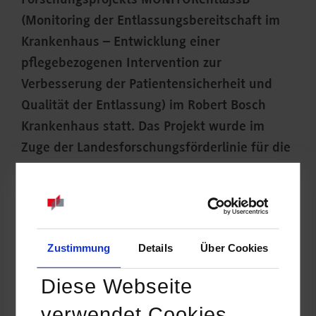
Forschungsprojekts MONITORentlassB
(Monitoring der Entlassungsbereitschaft im
Krankenhaus – Entwicklung einer
pflegebezogenen Intervention zur
Verbesserung der Patientensicherheit und
Qualität der Entlassung) im Robert Bosch
Krankenhaus statt. Das Projekt wurde im
Zuge der Landesforschungsförderlinie für die
Duale Hochschule Baden-Württemberg 2020
vom Ministerium für Wissenschaft, Forschung
und Kunst Baden-Württemberg gefördert.
Zustimmung
Details
Über Cookies
Diese Webseite
verwendet Cookies