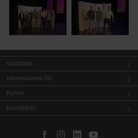
Show larger version for:
Show larger version for:
Quicklinks
Informationen für
Portale
Kontaktinfo
facebook
instagram
linkedin
youtube