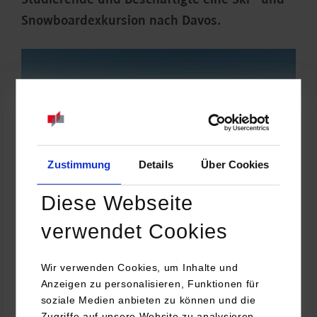
Studierende und Beschäftigte eine Ski - und
Snowboardexkursion nach Davos.
Zustimmung
Details
Über Cookies
Diese Webseite
verwendet Cookies
Im Januar 2015 starteten 41 Wintersportbegeisterte in
Wir verwenden Cookies, um Inhalte und
Richtung Schweiz und freuten sich bei schönem Wetter und
Anzeigen zu personalisieren, Funktionen für
perfektem Schnee über freie Pisten. Mit dabei waren
soziale Medien anbieten zu können und die
Studierende aus allen Fakultäten und den unterschiedlichsten
Zugriffe auf unsere Website zu analysieren.