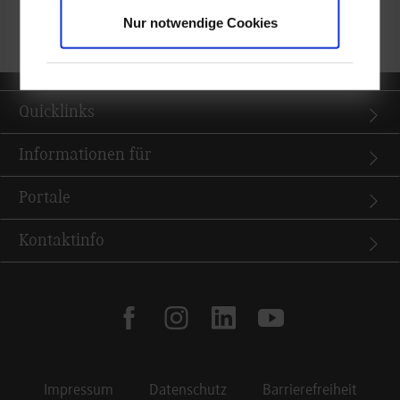
Ein herzlicher Dank geht an die Ski- und Snowboardlehrerinnen
Nur notwendige Cookies
und -lehrer für die tolle Betreuung.
Quicklinks
Informationen für
Portale
Kontaktinfo
facebook
instagram
linkedin
youtube
Impressum
Datenschutz
Barrierefreiheit