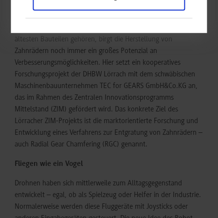
Zahnräder zählen zu den wichtigsten Maschinenelementen
überhaupt, da sie überall dort eingesetzt werden, wo
Drehbewegungen notwendig sind. Obwohl sie auch zu den
ältesten Bauteilen gehören, birgt die Herstellung von
Zahnrädern noch immer ein großes Potenzial an
Verbesserungsmöglichkeiten. Hier setzt ein kooperatives
Forschungsprojekt der DHBW Lörrach mit dem schwäbischen
Maschinenbauunternehmen TEC for GEARS GmbH&Co.KG an,
das im Rahmen des Zentralen Innovationsprogramms
Mittelstand (ZIM) gefördert wird. Das konkrete Ziel des
Lörracher ZIM-Projekts ist die marktorientierte Forschung und
Entwicklung eines Verfahrens zur Entgratung von Zahnrädern –
auch Radial Gear Chamfering (RGC) genannt.
Fliegen wie ein Vogel
Drohnen haben sich mittlerweile zum Alltagsgegenstand
entwickelt – egal, ob als Spielzeug oder Helfer in der Industrie.
Normalerweise werden diese Fluggeräte mit Joysticks oder