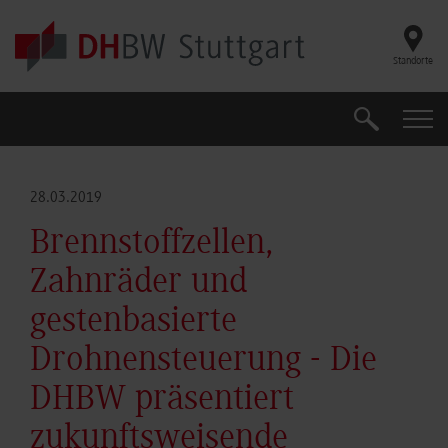
Skip to main content
Standorte
Suche
Suche
28.03.2019
Brennstoffzellen,
Zahnräder und
gestenbasierte
Drohnensteuerung - Die
DHBW präsentiert
zukunftsweisende