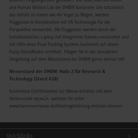
anderen Eingabegeräten gesteuert. Die neue Idee des Robot
and Human Motion Lab der DHBW Karlsruhe: Um tatsächlich
das Gefühl zu haben wie ein Vogel zu fliegen, werden
Fluggesten in Kombination mit VR-Technologie für die
Perspektive verwendet. Die Fluggesten werden durch ein
handelsübliches Laptop mit integrierter Kamera verarbeitet und
mit Hilfe eines Pose-Tracking Systems basierend auf einem
Fuzzy-Klassifikator ermittelt. Fliegen Sie in der simulierten
Umgebung auf dem Messestand der DHBW gerne einmal mit!
Messestand der DHBW: Halle 2 für Research &
Technology (Stand A18)
Kostenlose Eintrittskarten zur Messe erhalten mit dem
Aktionscode »qce42«, welchen Sie unter
www.hannovermesse.de/ticketregistrierung einlösen können.
Quicklinks