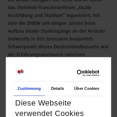
die DHBW Stuttgart. Die Reise wurde durch
das Steinbeis-Transferzentrum „Duale
Ausbildung und Studium“ organisiert, mit
dem die DHBW seit einigen Jahren beim
Aufbau dualer Studiengänge an der Al-Quds
University in Ost-Jerusalem kooperiert.
Schwerpunkt dieses Deutschlandbesuchs war
der Erfahrungsaustausch zwischen
deutschen und palästinensischen Dualen
Partnern in den Studiengängen BWL-Bank
und Elektrotechnik.
Zustimmung
Details
Über Cookies
Diese Webseite
verwendet Cookies