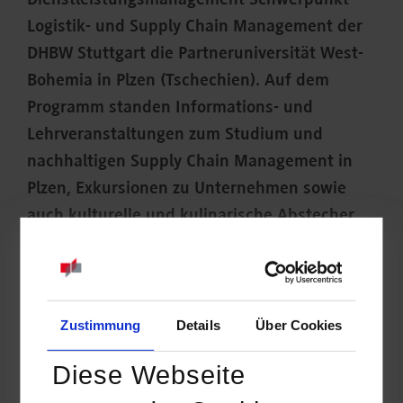
Dienstleistungsmanagement Schwerpunkt
Logistik- und Supply Chain Management der
DHBW Stuttgart die Partneruniversität West-
Bohemia in Plzen (Tschechien). Auf dem
Programm standen Informations- und
Lehrveranstaltungen zum Studium und
nachhaltigen Supply Chain Management in
Plzen, Exkursionen zu Unternehmen sowie
auch kulturelle und kulinarische Abstecher.
Zustimmung
Details
Über Cookies
Diese Webseite