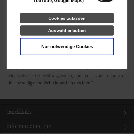
YouTube, Google Maps)
Als eher exotisch wurden die Oberleitungsbusse („Trolleys“) im
Cookies zulassen
ÖPNV empfunden, die trotz der rustikalen Optik in Zeiten von
Elektromobilität eine Renaissance erleben könnten. Und nicht
Auswahl erlauben
zuletzt wegen der historischen Altstadt mit dem höchsten
Kirchturm von Tschechien fanden sich die
Nur notwendige Cookies
Exkursionsteilnehmer*innen innerhalb kürzester Zeit gut
zurecht in Plzen. Abschließendes Fazit von Hartel: „Plzen ist
eine Reise Wert – und vermutlich sogar ein ganzes
Auslandssemester. Vor allem für solche Studierende, die
einerseits nicht zu weit weg wollen, andererseits aber dennoch
in eine völlig neue Welt eintauchen möchten.“
Quicklinks
Informationen für