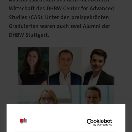
Abschlussarbeiten aus dem Fachbereich
Wirtschaft des DHBW Center for Advanced
Studies (CAS). Unter den preisgekrönten
Graduierten waren auch zwei Alumni der
DHBW Stuttgart.
©