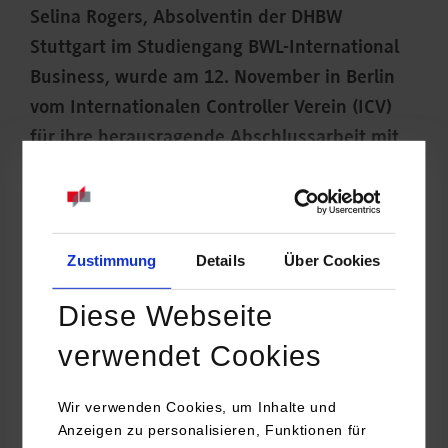
Selina Rogers, Absolventin der DHBW
Stuttgart im Studiengang BWL-International
Business, wurde am 12. November in Berlin
vom Internationalen Controller Verein (ICV)
für ihre herausragende Abschlussarbeit mit
dem Controlling-Nachwuchspreis
ausgezeichnet.
Zustimmung
Details
Über Cookies
Diese Webseite
verwendet Cookies
Wir verwenden Cookies, um Inhalte und
Anzeigen zu personalisieren, Funktionen für