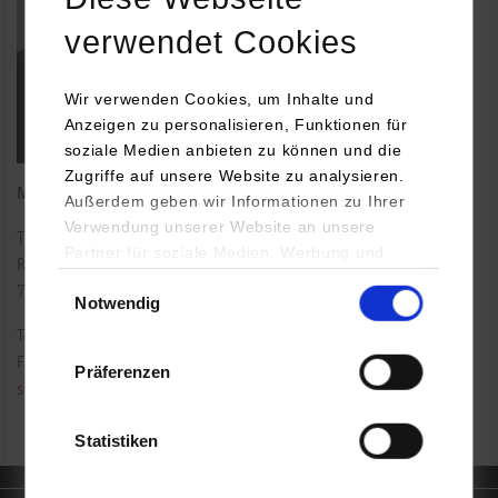
verwendet Cookies
Wir verwenden Cookies, um Inhalte und
Anzeigen zu personalisieren, Funktionen für
soziale Medien anbieten zu können und die
Zugriffe auf unsere Website zu analysieren.
Medien-Laboringenieur
Außerdem geben wir Informationen zu Ihrer
Verwendung unserer Website an unsere
Theodor-Heuss-Straße 2
Partner für soziale Medien, Werbung und
Raum: 241
Analysen weiter. Unsere Partner (u.a.
Einwilligungsauswahl
70174
Stuttgart
Notwendig
YouTube, Google Maps) führen diese
Informationen möglicherweise mit weiteren
Tel.:
0711/1849-4514
Daten zusammen, die Sie ihnen bereitgestellt
Fax: 0711/1849-831
Präferenzen
haben oder die sie im Rahmen Ihrer Nutzung
simon.giesl@dhbw-stuttgart.de
der Dienste gesammelt haben.
Statistiken