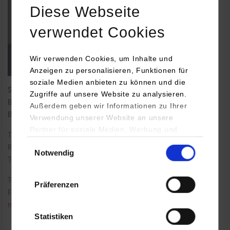
Diese Webseite
verwendet Cookies
Wir verwenden Cookies, um Inhalte und
Anzeigen zu personalisieren, Funktionen für
soziale Medien anbieten zu können und die
Studienreferat im Studiengang BWL-Handel, BWL-Handwerk,
Zugriffe auf unsere Website zu analysieren.
BWL-Digital Commerce Management und BWL-Digital
Außerdem geben wir Informationen zu Ihrer
Business Management
Verwendung unserer Website an unsere
Partner für soziale Medien, Werbung und
Theodor-Heuss-Straße 2
Analysen weiter. Unsere Partner (u.a.
Einwilligungsauswahl
Raum: 101
Notwendig
YouTube, Google Maps) führen diese
70174
Stuttgart
Informationen möglicherweise mit weiteren
Daten zusammen, die Sie ihnen bereitgestellt
Tel.:
0711/1849-4693
Präferenzen
haben oder die sie im Rahmen Ihrer Nutzung
Fax: 0711/1849-831
der Dienste gesammelt haben.
marko.ducic@dhbw-stuttgart.de
Statistiken