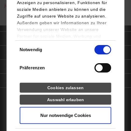
Anzeigen zu personalisieren, Funktionen für
julia.jany@dhbw-stuttgart.de
soziale Medien anbieten zu können und die
Zugriffe auf unsere Website zu analysieren.
Außerdem geben wir Informationen zu Ihrer
Verwendung unserer Website an unsere
Partner für soziale Medien, Werbung und
Quicklinks
Analysen weiter. Unsere Partner (u.a.
Einwilligungsauswahl
Notwendig
YouTube, Google Maps) führen diese
Informationen für
Informationen möglicherweise mit weiteren
Daten zusammen, die Sie ihnen bereitgestellt
Portale
Präferenzen
haben oder die sie im Rahmen Ihrer Nutzung
der Dienste gesammelt haben.
Kontaktinfo
Statistiken
Cookies zulassen
Auswahl erlauben
Drittanbieter-Cookies (u.a.
facebook
instagram
linkedin
youtube
YouTube, Google Maps)
Nur notwendige Cookies
Impressum
Datenschutz
Barrierefreiheit