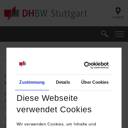
Skip to main content
Standorte
Suche
Suche
Julia Jany
Studiengangssekretariat Wirtschaftsinformatik - Application
Zustimmung
Details
Über Cookies
Management
Rotebühlplatz 41
Diese Webseite
Raum: 2.01
verwendet Cookies
70178
Stuttgart
Tel.:
0711/1849-4525
Wir verwenden Cookies, um Inhalte und
Fax: 0711/1849-4520