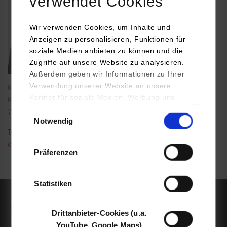
verwendet Cookies
Wir verwenden Cookies, um Inhalte und
Anzeigen zu personalisieren, Funktionen für
soziale Medien anbieten zu können und die
Zugriffe auf unsere Website zu analysieren.
Außerdem geben wir Informationen zu Ihrer
Verwendung unserer Website an unsere
Rotebühlstraße 131
Partner für soziale Medien, Werbung und
Raum: 6.13
Analysen weiter. Unsere Partner (u.a.
Einwilligungsauswahl
70197
Stuttgart
Notwendig
YouTube, Google Maps) führen diese
Informationen möglicherweise mit weiteren
Tel.:
0711/1849-724
Daten zusammen, die Sie ihnen bereitgestellt
deniz-ayce.polat@dhbw-stuttgart.de
Präferenzen
haben oder die sie im Rahmen Ihrer Nutzung
der Dienste gesammelt haben.
Statistiken
Quicklinks
Drittanbieter-Cookies (u.a.
YouTube, Google Maps)
Informationen für