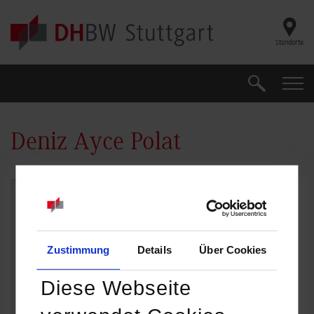
Skip to main content
Standorte
Suche
Suche
Deniz Ayce Polat
Zustimmung
Details
Über Cookies
Diese Webseite