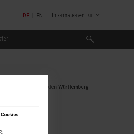
Informationen für
DE
|
EN
Suche
sfer
Suche
m Quantencomputing Baden-Württemberg
 Cookies
s