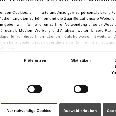
0711/1849-856
ic.schacht@dhbw-stuttgart.de
enden Cookies, um Inhalte und Anzeigen zu personalisieren, Fu
Medien anbieten zu können und die Zugriffe auf unsere Website 
m geben wir Informationen zu Ihrer Verwendung unserer Websit
für soziale Medien, Werbung und Analysen weiter. Unsere Partn
aps) führen diese Informationen möglicherweise mit weiteren
ihnen bereitgestellt haben oder die sie im Rahmen Ihrer Nutzung
lt haben.
hl
Präferenzen
Statistiken
ormationen für
Portale
Yo
Studierendenportale
ninteressierte
moodle
rende
Dualis
Partner
Intranet / Sharepoint
ozierende
i
Nur notwendige Cookies
Auswahl erlauben
Cook
eitende