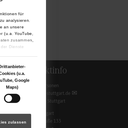
nktionen für
zu analysieren.
e an unsere
er (u.a. YouTube,
 Daten zusammen,
 der Dienste
Drittanbieter-
Kontaktinfo
Cookies (u.a.
uTube, Google
Ansprechpersonen
Maps)
info@dhbw-stuttgart.de
Standorte in Stuttgart
DHBW Stuttgart
Rotebühlstraße 133
ies zulassen