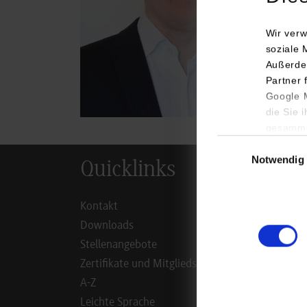
Tel.:
cedr
Wir verw
soziale 
Außerde
Partner 
Google M
die Sie 
gesamme
Einwilligungsauswa
Notwendig
Quicklinks
Inf
Kontakt
Studie
Downloads
Studie
Stellenangebote
Duale 
Zertifikate und Mitgliedschaften
Dual D
A-Z
Alumn
Leichte Sprache
Mitarb