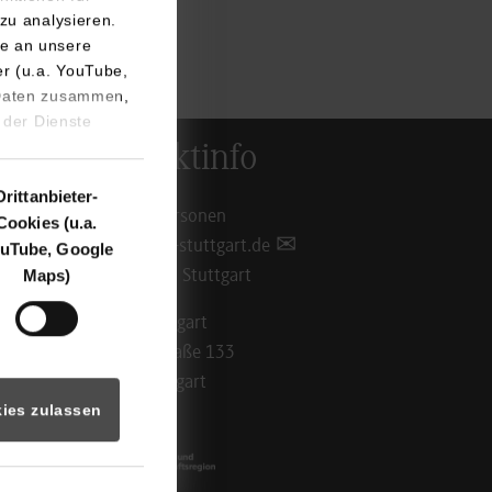
zu analysieren.
e an unsere
er (u.a. YouTube,
 Daten zusammen,
 der Dienste
Kontaktinfo
Drittanbieter-
Ansprechpersonen
Cookies (u.a.
info@dhbw-stuttgart.de
uTube, Google
Maps)
Standorte in Stuttgart
DHBW Stuttgart
Rotebühlstraße 133
70197 Stuttgart
ies zulassen