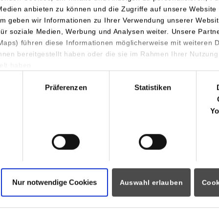
Medien anbieten zu können und die Zugriffe auf unsere Website 
m geben wir Informationen zu Ihrer Verwendung unserer Websit
für soziale Medien, Werbung und Analysen weiter. Unsere Partn
aps) führen diese Informationen möglicherweise mit weiteren
ihnen bereitgestellt haben oder die sie im Rahmen Ihrer Nutzung
lt haben.
ormationen für
Portale
hl
Präferenzen
Statistiken
Studierendenportale
ninteressierte
moodle
rende
Yo
Dualis
Partner
Intranet / Sharepoint
ozierende
i
eitende
ational Visitors
Nur notwendige Cookies
Auswahl erlauben
Cook