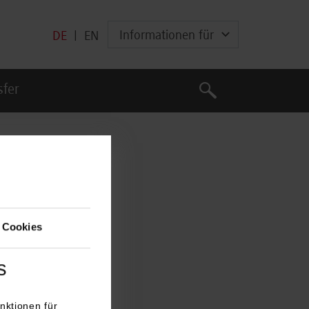
Informationen für
DE
|
EN
Suche
sfer
Suche
 Cookies
s
nktionen für