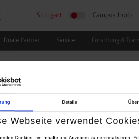
Stuttgart
Campus Horb
Duale Partner
Service
Forschung & Tran
Annika Waltz, MBA
essourcencontrolling und Qualitätsmanagement
mung
Details
Über
se Webseite verwendet Cookie
enden Cookies, um Inhalte und Anzeigen zu personalisieren, Fu