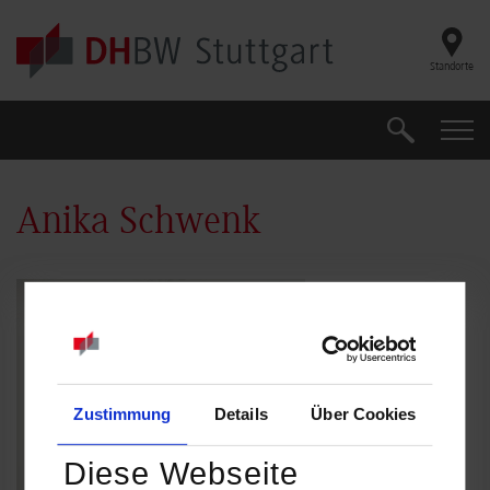
Skip to main content
Standorte
Suche
Suche
Anika Schwenk
Zustimmung
Details
Über Cookies
Diese Webseite