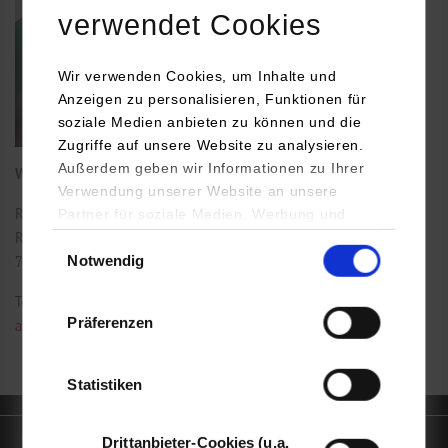
verwendet Cookies
Wir verwenden Cookies, um Inhalte und
Anzeigen zu personalisieren, Funktionen für
soziale Medien anbieten zu können und die
Zugriffe auf unsere Website zu analysieren.
Außerdem geben wir Informationen zu Ihrer
Wissenschaftliche Mitarbeiterin an der Fakultät Sozialwesen
Verwendung unserer Website an unsere
Partner für soziale Medien, Werbung und
Rotebühlstraße 131
Analysen weiter. Unsere Partner (u.a.
Einwilligungsauswahl
Raum: 7.06
Notwendig
YouTube, Google Maps) führen diese
70197
Stuttgart
Informationen möglicherweise mit weiteren
Tel.:
0711/1849-4756
Daten zusammen, die Sie ihnen bereitgestellt
Präferenzen
anika.schwenk@dhbw-stuttgart.de
haben oder die sie im Rahmen Ihrer Nutzung
der Dienste gesammelt haben.
Statistiken
Quicklinks
Drittanbieter-Cookies (u.a.